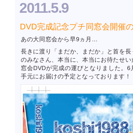
2011.5.9
生
―
そ
の
DVD完成記念プチ同窓会開催
21
は
あの大同窓会から早9ヵ月…
長きに渡り「まだか、まだか」と首を長
のみなさん、本当に、本当にお待たせい
窓会DVDが完成の運びとなりました。
手元にお届けの予定となっております！