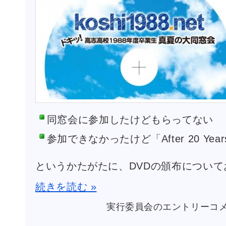
同窓会に参加したけどもらってない
参加できなかったけど「After 20 Ye
というかたがたに、DVDの頒布につい
続きを読む »
メ
実行委員会のエントリー
コ
モ
リ