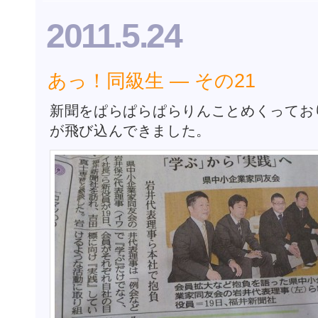
ア
2011.5.24
ル
DVD
頒
布
あっ！同級生 ― その21
の
ご
あ
新聞をぱらぱらぱらりんことめくってお
ん
が飛び込んできました。
な
い
は