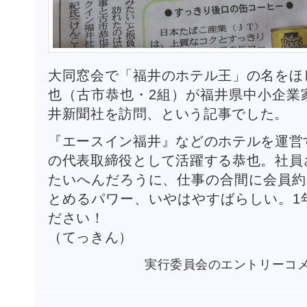
大同窓会で「福井のホテル王」の名をほ
也（古市恭也・2組）が福井県中小企業
井新聞社を訪問、という記事でした。
『エースイン福井』などのホテルを運営
の代表取締役として活躍する恭也。社員
たいへんだろうに、仕事の合間に会員約
とめるパワー、いやはやすばらしい。1
ださい！
（てっきん）
あ
実行委員会のエントリー
コ
っ！
同
級