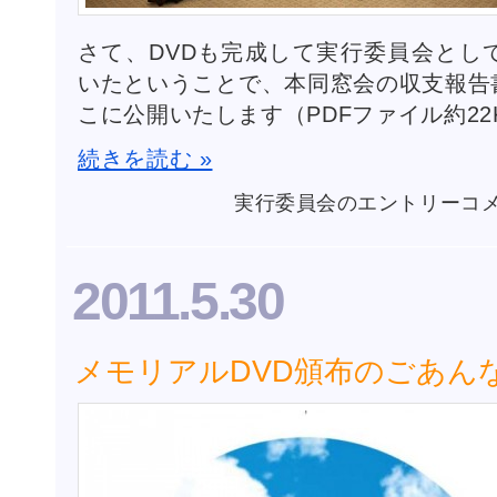
さて、DVDも完成して実行委員会とし
いたということで、本同窓会の収支報告
こに公開いたします（PDFファイル約22
続きを読む »
収
実行委員会のエントリー
コ
支
報
告
2011.5.30
書
が
ま
と
メモリアルDVD頒布のごあん
ま
り
ま
し
た
は