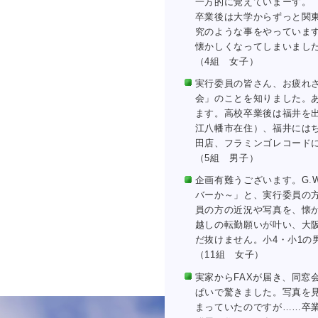
一方的に覚えていまーす。
卒業後は大学からずっと関
究のような事をやっていま
懐かしくなってしまいまし
（4組 女子）
実行委員の皆さん、お疲れ
会」のことを知りました。
ます。高校卒業後は福井を
江八幡市在住）、福井には
田店、フラミンゴレコード
（5組 男子）
企画有難うございます。G
バーか～」と、実行委員の
員の方の近況や写真を、懐
越しの転勤願いが叶い、大
だ抜けません。小4・小1の
（11組 女子）
実家からFAXが届き、同窓
ぱいで驚きました。写真を
まっていたのですが……卒