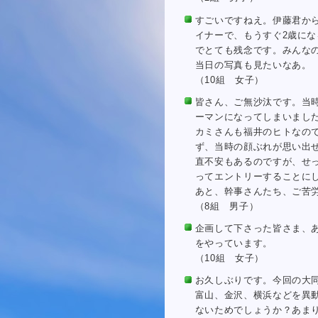
すごいですねえ。伊藤君か
イナーで、もうすぐ2歳に
でとても残念です。みんな
当日の写真も見たいなあ。
（10組 女子）
皆さん、ご無沙汰です。当
ーマンになってしまいまし
カミさんも福井のヒトなの
ず、当時の顔ぶれが思い出
直不安もあるのですが、せ
ってエントリーすることに
あと、幹事さんたち、ご苦
（8組 男子）
企画して下さった皆さま、
をやっています。
（10組 女子）
お久しぶりです。今回の大
富山、金沢、横浜などを異
ないためでしょうか？あま