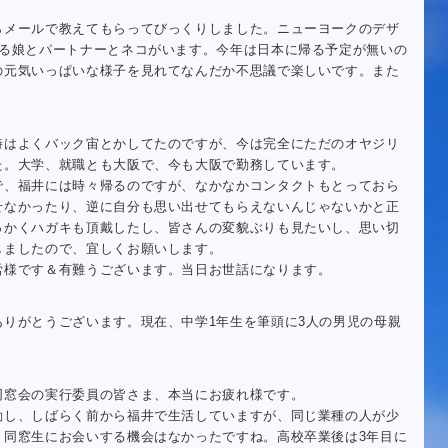
らメールで教えてもらってびっくりしました。ニューヨークのデザ
なる娘とパートナーとネコがいます。今年は日本に帰る予定が無いの
の元気いっぱいな様子を見れてなんだか不思議で楽しいです。また
時はよくバック宙とかしてたのですが、今は完全にただのオヤジリ
た。大学、就職とも大阪で、今も大阪で勤務しています。
で、福井には時々帰るのですが、なかなかコンタクトもとっておら
せなかったり、逆に自分も思い出せてもらえないんじゃないかと正
っかくハガキも頂戴したし、皆さんの変貌ぶりも見たいし、思い切
しましたので、宜しくお願いします。
労様です＆有難うございます。当日お世話になります。
ありがとうございます。現在、中学1年生を筆頭に3人の男児の母親
同窓会の実行委員の皆さま、本当にお疲れ様です。
動し、しばらく前から福井で生活していますが、同じ業種の人が少
り同窓生にお会いする機会はなかったですね。高校卒業後は3年目に