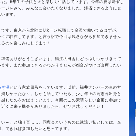
した。6年生の子供と犬と楽しく生活しています。今年の夏は帰省し
ページをみて、みんなに会いたくなりました。帰省できるようにぜ
思います。
まです。東京から北陸にUターン転職して金沢で働いてるはずが、
ークに駐在してます。と言う訳で今回は残念ながら参加できません
えるのを楽しみにしてます！
、準備ありがとうございます。鯖江の田舎にどっぷりつかりきって
います。まだ参加できるかわかりませんが都合がつけば出席したい
ぬぎ湯
という家族風呂をしています。以前、福井ナンバーの車の方
は嬉しかったな～。しかも話していたら、少し年上の高志高出身と
を感じたのをおぼえています。今回のこの素晴らしい企画に参加で
し近くに来る機会がありましたら、ぜひお越しください！
しい～」と独り言……。同窓会というものに縁遠い私としては、企
謝。できれば参加したいと思ってます。