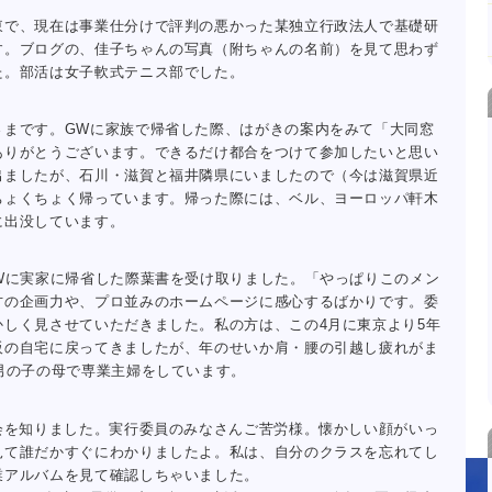
東で、現在は事業仕分けで評判の悪かった某独立行政法人で基礎研
す。ブログの、佳子ちゃんの写真（附ちゃんの名前）を見て思わず
た。部活は女子軟式テニス部でした。
さまです。GWに家族で帰省した際、はがきの案内をみて「大同窓
ありがとうございます。できるだけ都合をつけて参加したいと思い
出ましたが、石川・滋賀と福井隣県にいましたので（今は滋賀県近
ちょくちょく帰っています。帰った際には、ベル、ヨーロッパ軒木
に出没しています。
.Wに実家に帰省した際葉書を受け取りました。「やっぱりこのメン
方の企画力や、プロ並みのホームページに感心するばかりです。委
かしく見させていただきました。私の方は、この4月に東京より5年
阪の自宅に戻ってきましたが、年のせいか肩・腰の引越し疲れがま
男の子の母で専業主婦をしています。
会を知りました。実行委員のみなさんご苦労様。懐かしい顔がいっ
見て誰だかすぐにわかりましたよ。私は、自分のクラスを忘れてし
業アルバムを見て確認しちゃいました。