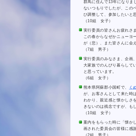
群馬に住んで13年になりま
ないつもりでしたが、この
ひ調整して、参加したいと
（10組 女子）
実行委員の皆さんお疲れさ
この春からなぜかニューヨ
が（悲）、また皆さんに会
（7組 男子）
実行委員のみなさま、企画
大家族でのんびり暮らして
と思っています。
（6組 女子）
熊本県阿蘇郡小国町で、
く
が、お客さんとして来た時
わかり、親近感と懐かしさ
きないのは残念ですが、も
（10組 女子）
案内をもらった時に「懐か
画された委員会の皆様に感
（2組 男子）